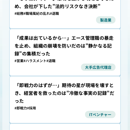
め、会社が下した"法的リスクなき決断"
#総務
#職場風紀の乱れ
#退職
製造業
「成果は出ているから…」エース管理職の暴走
を止め、組織の崩壊を防いだのは"静かなる記
録"の集積だった
#営業
#ハラスメント
#退職
大手広告代理店
「即戦力のはずが…」期待の星が現場を壊すと
き、経営者を救ったのは"冷徹な事実の記録"だ
った
#即戦力
#採用
ITベンチャー