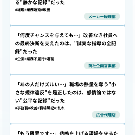
る"静かな記録"だった
#経理
#業務遅延
#改善
メーカー経理部
「何度チャンスを与えても…」改善なき社員へ
の最終決断を支えたのは、"誠実な指導の全記
録"だった
#企画
#業務不履行
#退職
商社企画営業部
「あの人だけズルい…」職場の熱量を奪う"小
さな規律違反"を是正したのは、感情論ではな
い"公平な記録"だった
#事務職
#改善
#職場風紀の乱れ
広告代理店
「もう限界です…」悲鳴を上げる現場を守るた