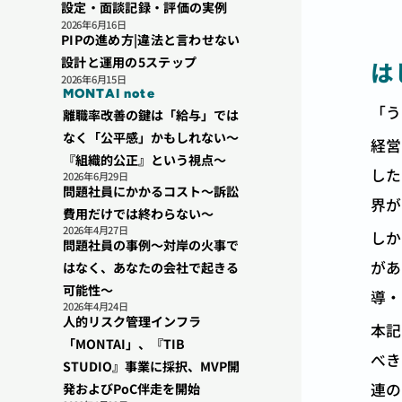
設定・面談記録・評価の実例
2026年6月16日
PIPの進め方|違法と言わせない
設計と運用の5ステップ
は
2026年6月15日
MONTAI note
「う
離職率改善の鍵は「給与」では
なく「公平感」かもしれない〜
経営
『組織的公正』という視点〜
した
2026年6月29日
問題社員にかかるコスト〜訴訟
界が
費用だけでは終わらない〜
2026年4月27日
しか
問題社員の事例〜対岸の火事で
があ
はなく、あなたの会社で起きる
可能性〜
導・
2026年4月24日
人的リスク管理インフラ
本記
「MONTAI」、『TIB 
べき
STUDIO』事業に採択、MVP開
連の
発およびPoC伴走を開始