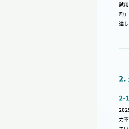
試用
約」
達し
2
2
20
力不
てい