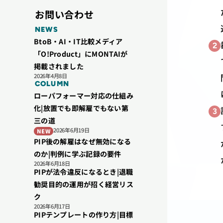
お問い合わせ
NEWS
BtoB・AI・IT比較メディア
2
「O!Product」にMONTAIが
掲載されました
2026年4月8日
COLUMN
ローパフォーマー対応の仕組み
化|放置でも即解雇でもない第
3
三の道
2026年6月19日
NEW
PIP後の解雇はなぜ無効になる
のか|判例に学ぶ記録の要件
2026年6月18日
PIPが法令違反になるとき|退職
勧奨目的の運用が招く経営リス
ク
2026年6月17日
PIPテンプレートの作り方|目標