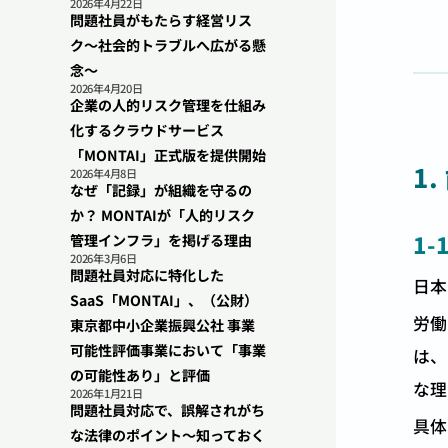
2026年4月22日
問題社員がもたらす経営リス
ク〜社会的トラブルへ広がる懸
念〜
2026年4月20日
企業の人的リスク管理を仕組み
化するクラウドサービス
「MONTAI」正式版を提供開始
1
2026年4月8日
なぜ「記録」が組織を守るの
か？ MONTAIが「人的リスク
1-
管理インフラ」を掲げる理由
2026年3月6日
問題社員対応に特化した
日本
SaaS「MONTAI」、（公財）
労働
東京都中小企業振興公社 事業
可能性評価事業において「事業
は、
の可能性あり」と評価
な理
2026年1月21日
問題社員対応で、誤解されがち
具体
な法律のポイント〜知っておく