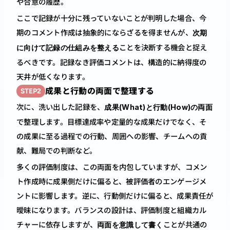
や合意の履歴。
ここで記録が十分に残っていないことが判明した場合、今
期のコメント作成は抽象的にならざるを得ませんが、
次期
ことを決断する機会と捉え
に向けて記録の仕組みを整える
るべきです。記録なき評価コメントは、構造的に納得度の
天井が低くなります。
成果と行動の両面で整理する
STEP2
次に、洗い出した記録を、
成果(What)と行動(How)の両面
で整理します。目標達成率や定量的な成果だけでなく、そ
の成果に至る過程での行動、周囲への影響、チームへの貢
献、難局での判断など。
多くの評価制度は、この両面を内包していますが、コメン
ト作成時に成果側だけに偏ると、被評価者のエンゲージメ
ントに影響します。逆に、行動側だけに偏ると、成果責任が
曖昧になります。バランスの設計は、評価制度と組織カル
チャーに依存しますが、
ことが共通の
両面を意識して書く