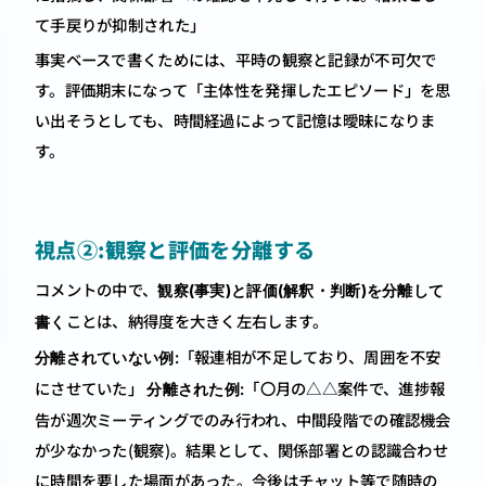
て手戻りが抑制された」
事実ベースで書くためには、平時の観察と記録が不可欠で
す。評価期末になって「主体性を発揮したエピソード」を思
い出そうとしても、時間経過によって記憶は曖昧になりま
す。
視点②:観察と評価を分離する
コメントの中で、
観察(事実)と評価(解釈・判断)を分離して
ことは、納得度を大きく左右します。
書く
:「報連相が不足しており、周囲を不安
分離されていない例
にさせていた」 
:「〇月の△△案件で、進捗報
分離された例
告が週次ミーティングでのみ行われ、中間段階での確認機会
が少なかった(観察)。結果として、関係部署との認識合わせ
に時間を要した場面があった。今後はチャット等で随時の