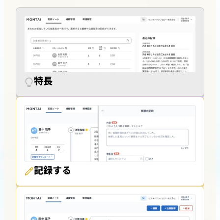
特長
記録する