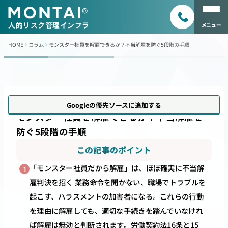
MONTAI
®
人的リスク管理インフラ
メニュー
HOME
コラム
モンスター社員を解雇できるか？不当解雇を防ぐ5段階の手順
更新日
2026年5月31日
Googleの優先ソースに追加する
モンスター社員を解雇できるか？不当解雇を
防ぐ5段階の手順
この記事のポイント
「モンスター社員だから解雇」は、ほぼ確実に不当解
1
雇判決を招く 業務命令を聞かない、職場でトラブルを
起こす、ハラスメントの加害者になる。これらの行動
を理由に解雇しても、適切な手続きを踏んでいなけれ
ば解雇は無効と判断されます。労働契約法16条と15