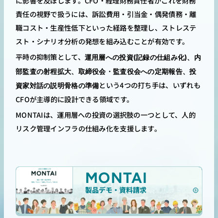
に影響を及ぼします。CFO・経理財務責任者がこれを財務
責任の視野で扱うには、訴訟費用・引当金・偶発債務・離
職コスト・生産性低下といった経路を整理し、ストレステ
スト・シナリオ分析の発想を組み込むことが有効です。
平時の抑制策として、
運用層への投資(記録の仕組み化)、内
部監査の射程拡大、取締役会・監査役会への定期報告、投
という4つの打ち手は、いずれも
資家対話の説明骨格の準備
CFOが主導的に設計できる領域です。
MONTAIは、運用層への投資の選択肢の一つとして、人的
リスク管理インフラの仕組み化を支援します。
MONTAI
製品デモ・資料請求