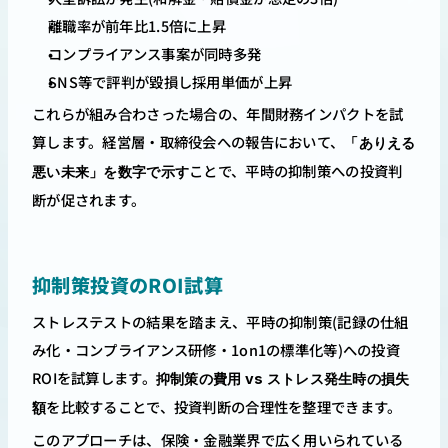
離職率が前年比1.5倍に上昇
コンプライアンス事案が同時多発
SNS等で評判が毀損し採用単価が上昇
これらが組み合わさった場合の、年間財務インパクトを試
算します。経営層・取締役会への報告において、
「ありえる
ことで、平時の抑制策への投資判
悪い未来」を数字で示す
断が促されます。
抑制策投資のROI試算
ストレステストの結果を踏まえ、平時の抑制策(記録の仕組
み化・コンプライアンス研修・1on1の標準化等)への投資
ROIを試算します。
抑制策の費用 vs ストレス発生時の損失
を比較することで、投資判断の合理性を整理できます。
額
このアプローチは、保険・金融業界で広く用いられている