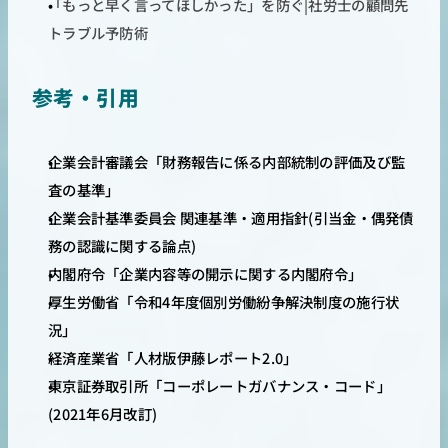
「もっと早く言ってほしかった」を防ぐ|社労士の顧問先
トラブル予防術 
参考・引用
企業会計審議会「財務報告に係る内部統制の評価及び監
査の基準」
企業会計基準委員会 関連基準・適用指針(引当金・偶発債
務の認識に関する論点)
内閣府令「企業内容等の開示に関する内閣府令」
厚生労働省「令和4年度個別労働紛争解決制度の施行状
況」
経済産業省「人材版伊藤レポート2.0」
東京証券取引所「コーポレートガバナンス・コード」
(2021年6月改訂)