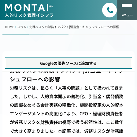
MONTAI
®
人的リスク管理インフラ
メニュー
HOME
コラム
労務リスクの財務インパクト|引当金・キャッシュフローへの影響 
更新日
2026年6月7日
Googleの優先ソースに追加する
労務リスクの財務インパクト|引当金・キャッ
シュフローへの影響 
労務リスクは、長らく「人事の問題」として扱われてきま
した。しかし、人的資本開示の義務化、引当金・偶発債務
の認識をめぐる会計実務の精緻化、機関投資家の人的資本
エンゲージメントの高度化により、CFO・経理財務責任者
が労務リスクを
で扱う必然性は、ここ数年
財務責任の視野
で大きく高まりました。本記事では、労務リスクが財務諸