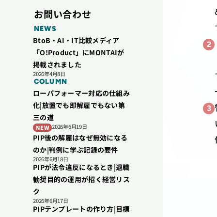
お問い合わせ
NEWS
BtoB・AI・IT比較メディア
2
「O!Product」にMONTAIが
掲載されました
2026年4月8日
COLUMN
ローパフォーマー対応の仕組み
化|放置でも即解雇でもない第
3
三の道
2026年6月19日
NEW
PIP後の解雇はなぜ無効になる
のか|判例に学ぶ記録の要件
2026年6月18日
PIPが法令違反になるとき|退職
勧奨目的の運用が招く経営リス
ク
2026年6月17日
PIPテンプレートの作り方|目標