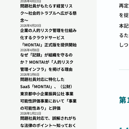
2026年4月22日
再定
問題社員がもたらす経営リス
ク〜社会的トラブルへ広がる懸
を捉
念〜
本記
2026年4月20日
企業の人的リスク管理を仕組み
るた
化するクラウドサービス
しつ
「MONTAI」正式版を提供開始
2026年4月8日
なぜ「記録」が組織を守るの
か？ MONTAIが「人的リスク
管理インフラ」を掲げる理由
2026年3月6日
問題社員対応に特化した
SaaS「MONTAI」、（公財）
東京都中小企業振興公社 事業
第
可能性評価事業において「事業
の可能性あり」と評価
2026年1月21日
問題社員対応で、誤解されがち
な法律のポイント〜知っておく