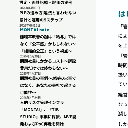
設定・面談記録・評価の実例
2026年6月16日
は
PIPの進め方|違法と言わせない
設計と運用の5ステップ
「管
2026年6月15日
MONTAI note
によ
離職率改善の鍵は「給与」では
なく「公平感」かもしれない〜
を上
『組織的公正』という視点〜
「管
2026年6月29日
問題社員にかかるコスト〜訴訟
時間
費用だけでは終わらない〜
2026年4月27日
扱い
問題社員の事例〜対岸の火事で
てい
はなく、あなたの会社で起きる
可能性〜
経営
2026年4月24日
人的リスク管理インフラ
なっ
「MONTAI」、『TIB 
瀕し
STUDIO』事業に採択、MVP開
しか
発およびPoC伴走を開始